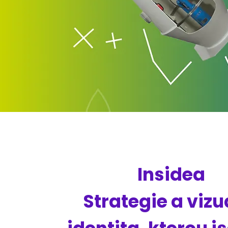
Insidea
Strategie a vizu