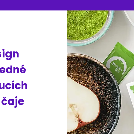
sign
jedné
oucích
 čaje