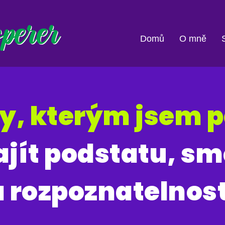
Domů
O mně
y, kterým jsem 
ajít podstatu, sm
a rozpoznatelnost