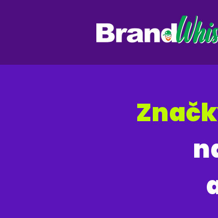
Značk
n