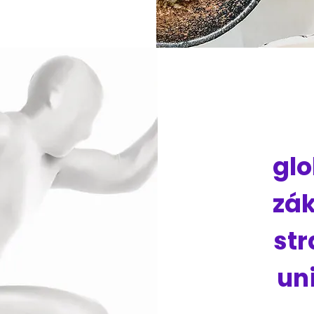
glo
zá
str
un