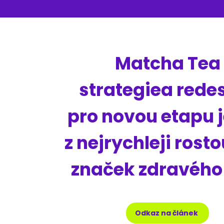
Matcha Tea
strategiea rede
pro novou etapu 
z nejrychleji rost
značek zdravého
Odkaz na článek