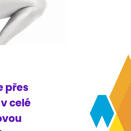
e přes
v celé
ovou