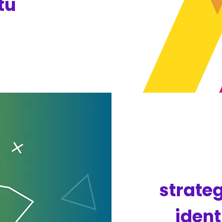
tu
strateg
ident