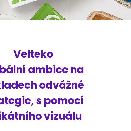
Velteko
bální ambice na
kladech odvážné
ategie, s pomocí
ikátního vizuálu