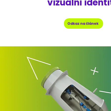
vizuální identi
Odkaz na článek