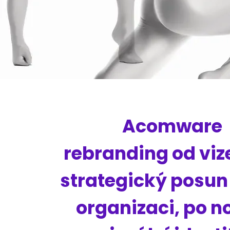
Acomware
rebranding od viz
strategický posun 
organizaci, po n